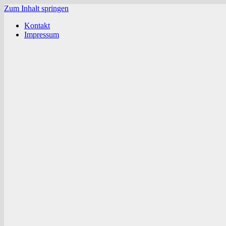
Zum Inhalt springen
Kontakt
Impressum
Verein
Chronik
Kalender
Vorstandschaft und Beirat
Mitgliedschaft
„Drumrum“
Dokumente
Waldgaststätte
Fußball
News
Herren
Senioren (AH)
Jugendabteilung
JFG Schmuttertal 07
Kegeln
Spielgemeinschaft
Mannschaften